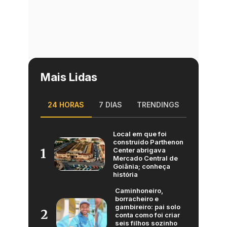
Mais Lidas
24 HORAS
7 DIAS
TRENDINGS
Local em que foi
construído Parthenon
Center abrigava
1
Mercado Central de
Goiânia; conheça
história
Caminhoneiro,
borracheiro e
gambireiro: pai solo
2
conta como foi criar
seis filhos sozinho