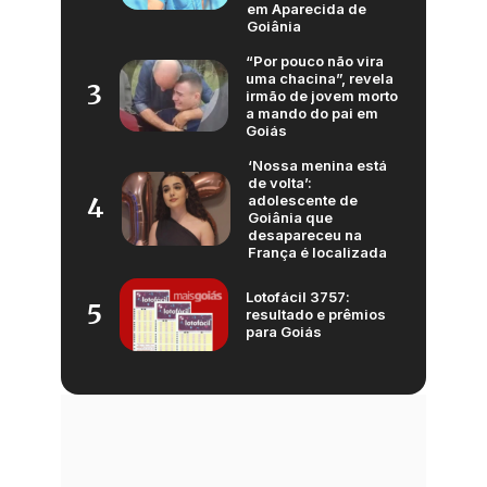
em Aparecida de
Goiânia
“Por pouco não vira
uma chacina”, revela
3
irmão de jovem morto
a mando do pai em
Goiás
‘Nossa menina está
de volta’:
adolescente de
4
Goiânia que
desapareceu na
França é localizada
Lotofácil 3757:
5
resultado e prêmios
para Goiás