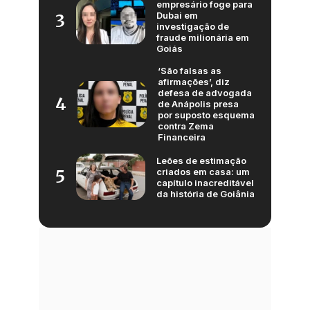
empresário foge para
Dubai em
3
investigação de
fraude milionária em
Goiás
‘São falsas as
afirmações’, diz
defesa de advogada
4
de Anápolis presa
por suposto esquema
contra Zema
Financeira
Leões de estimação
criados em casa: um
5
capítulo inacreditável
da história de Goiânia