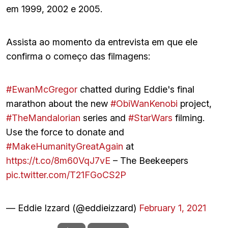
em 1999, 2002 e 2005.
Assista ao momento da entrevista em que ele
confirma o começo das filmagens:
#EwanMcGregor
chatted during Eddie's final
marathon about the new
#ObiWanKenobi
project,
#TheMandalorian
series and
#StarWars
filming.
Use the force to donate and
#MakeHumanityGreatAgain
at
https://t.co/8m60VqJ7vE
– The Beekeepers
pic.twitter.com/T21FGoCS2P
— Eddie Izzard (@eddieizzard)
February 1, 2021