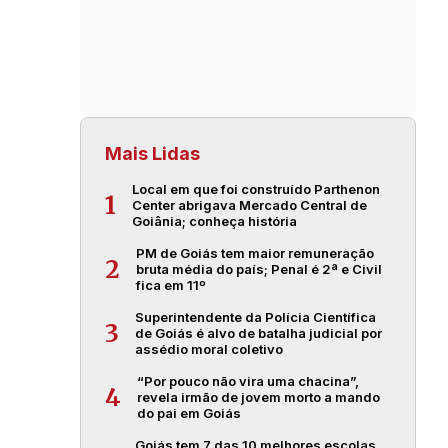
Mais Lidas
Local em que foi construído Parthenon
1
Center abrigava Mercado Central de
Goiânia; conheça história
PM de Goiás tem maior remuneração
2
bruta média do país; Penal é 2ª e Civil
fica em 11º
Superintendente da Polícia Científica
3
de Goiás é alvo de batalha judicial por
assédio moral coletivo
“Por pouco não vira uma chacina”,
4
revela irmão de jovem morto a mando
do pai em Goiás
Goiás tem 7 das 10 melhores escolas