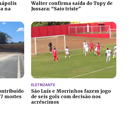
nápolis
Walter confirma saída do Tupy de
ia na
Jussara: “Saio triste”
ELETRIZANTE
ontribuído
São Luís e Morrinhos fazem jogo
 7 mortes
de seis gols com decisão nos
acréscimos