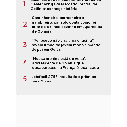
1
Center abrigava Mercado Central de
Goiânia; conheça história
Caminhoneiro, borracheiro e
gambireiro: pai solo conta como foi
2
criar seis filhos sozinho em Aparecida
de Goiânia
“Por pouco não vira uma chacina”,
3
revela irmão de jovem morto a mando
do pai em Goiás
‘Nossa menina está de volta’:
4
adolescente de Goiânia que
desapareceu na França é localizada
Lotofácil 3757: resultado e prêmios
5
para Goiás