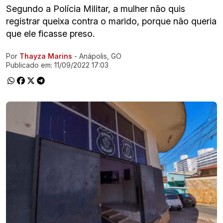
Segundo a Polícia Militar, a mulher não quis
registrar queixa contra o marido, porque não queria
que ele ficasse preso.
Por
Thayza Marins
- Anápolis, GO
Ir direto pra matéria
Publicado em:
11/09/2022 17:03