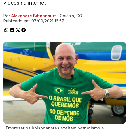
vídeos na internet
Por
Alexandre Bittencourt
- Goiânia, GO
Ir direto pra matéria
Publicado em:
07/09/2021 16:57
Empresários bolsonaristas exaltam patriotismo e