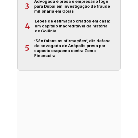
Advogada é presa e empresário foge
3
para Dubai em investigação de fraude
milionária em Goiás
Leões de estimação criados em casa:
4
um capítulo inacreditável da história
de Goiânia
‘São falsas as afirmações’, diz defesa
de advogada de Anápolis presa por
5
suposto esquema contra Zema
Financeira