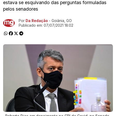
estava se esquivando das perguntas formuladas
pelos senadores
Por
Da Redação
- Goiânia, GO
Ir direto pra matéria
Publicado em:
07/07/2021 18:02
Roberto Dias em depoimento na CPI da Covid, no Senado