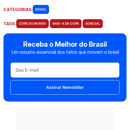
CATEGORIAS:
BRASIL
TAGS:
COPA DO MUNDO
RAIO-X DA COPA
SENEGAL
Receba o Melhor do Brasil
Um resumo essencial dos fatos que movem o brasil
Assinar Newsletter