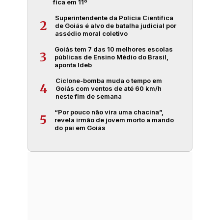
fica em 11º
Superintendente da Polícia Científica
2
de Goiás é alvo de batalha judicial por
assédio moral coletivo
Goiás tem 7 das 10 melhores escolas
3
públicas de Ensino Médio do Brasil,
aponta Ideb
Ciclone-bomba muda o tempo em
4
Goiás com ventos de até 60 km/h
neste fim de semana
“Por pouco não vira uma chacina”,
5
revela irmão de jovem morto a mando
do pai em Goiás