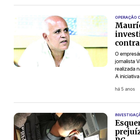
OPERAÇÃO 
Mauríc
invest
contra
O empresár
jornalista 
realizada n
A iniciativ
há 5 anos
INVESTIGAÇ
Esque
prejuí