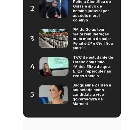
Polícia Científica de
Goiás é alvo de
2
batalha judicial por
assédio moral
coletivo
PM de Goiás tem
maior remuneração
3
bruta média do país;
Penal é 2ª e Civil fica
em 11º
TCC de estudante de
Direito com título
4
“Antes Elize do que
Eliza” repercute nas
redes sociais
Jacqueline Zaiden é
anunciada como
5
candidata a vice-
governadora de
Marconi