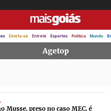
des
Divirta-se
Entretê
Esportes
Política
Mundo
Br
Agetop
O
o Musse, preso no caso MEC, é