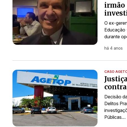
irmão 
invest
O ex-geren
Educação (
durante op
há 4 anos
CASO AGET
Justiç
contra
Decisão da 
Delitos Pr
investigaç
Públicas…