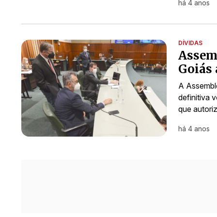
há 4 anos
DÍVIDAS
Assemb
Goiás 
A Assemble
definitiva 
que autori
há 4 anos