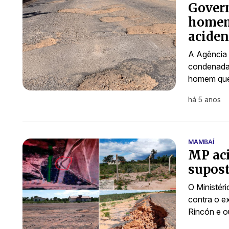
Govern
homem
aciden
A Agência 
condenada 
homem que
há 5 anos
MAMBAÍ
MP aci
supost
O Ministér
contra o e
Rincón e o