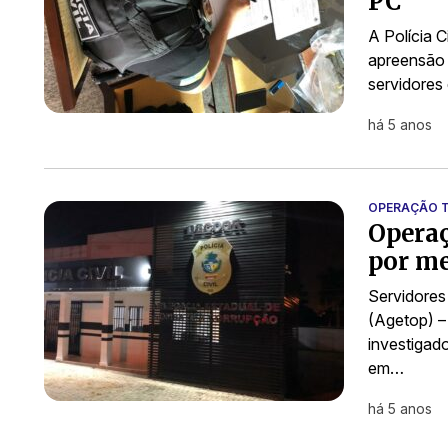
PC
A Polícia C
apreensão 
servidores
há 5 anos
OPERAÇÃO T
Operaç
por me
Servidores
(Agetop) –
investigad
em…
há 5 anos