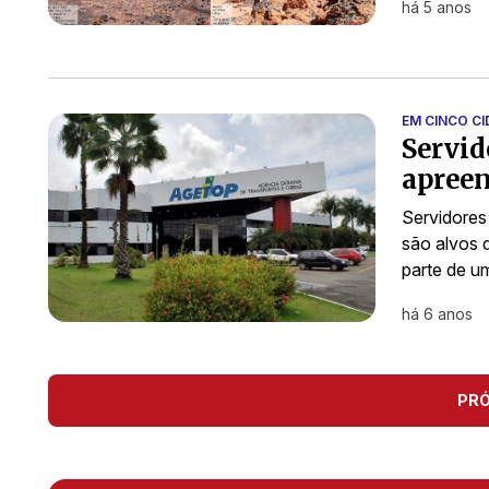
há 5 anos
EM CINCO C
Servid
apree
Servidores
são alvos d
parte de 
há 6 anos
PR