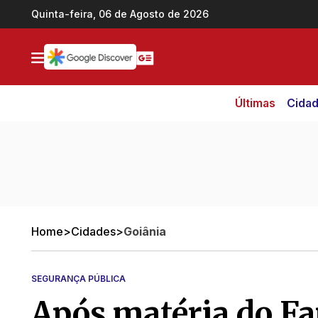
Ir direto pro conteúdo
Quinta-feira, 06 de Agosto de 2026
Últimas
Cida
Home
>
Cidades
>
Goiânia
SEGURANÇA PÚBLICA
Após matéria do Fa