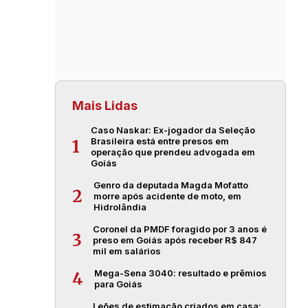
Mais Lidas
Caso Naskar: Ex-jogador da Seleção
Brasileira está entre presos em
1
operação que prendeu advogada em
Goiás
Genro da deputada Magda Mofatto
2
morre após acidente de moto, em
Hidrolândia
Coronel da PMDF foragido por 3 anos é
3
preso em Goiás após receber R$ 847
mil em salários
Mega-Sena 3040: resultado e prêmios
4
para Goiás
Leões de estimação criados em casa: