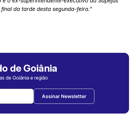
o e o ex-superintendente-executivo da Sapejus
inal da tarde desta segunda-feira.”
o de Goiânia
ias de Goiânia e região
Assinar Newsletter