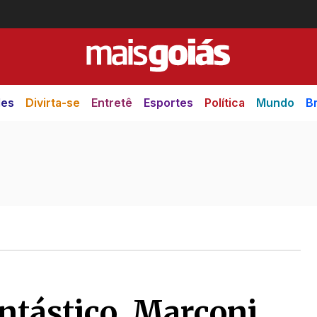
des
Divirta-se
Entretê
Esportes
Política
Mundo
Br
ntástico, Marconi