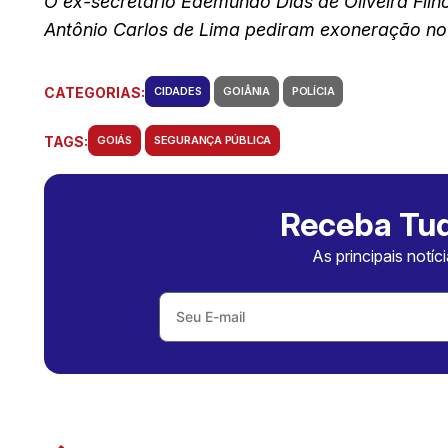
O ex-secretário Edemundo Dias de Oliveira Filh
Antônio Carlos de Lima pediram exoneração no f
CATEGORIAS:
CIDADES
GOIÂNIA
POLÍCIA
TAGS:
GOIÁS
SEGURANÇA PÚBLICA
Receba Tud
As principais notíc