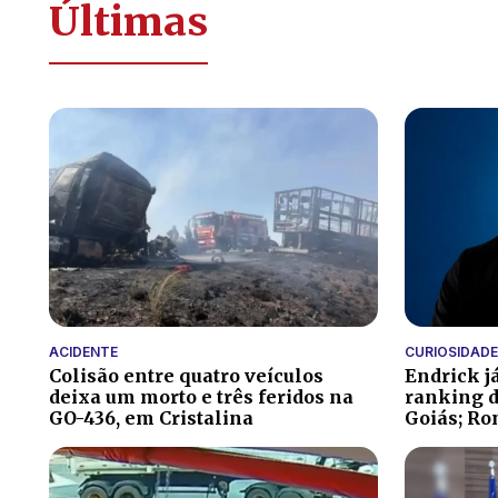
Últimas
ACIDENTE
CURIOSIDADE
Colisão entre quatro veículos
Endrick j
deixa um morto e três feridos na
ranking d
GO-436, em Cristalina
Goiás; Ro