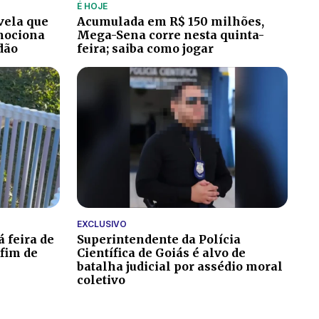
É HOJE
vela que
Acumulada em R$ 150 milhões,
emociona
Mega-Sena corre nesta quinta-
dão
feira; saiba como jogar
EXCLUSIVO
 feira de
Superintendente da Polícia
fim de
Científica de Goiás é alvo de
batalha judicial por assédio moral
coletivo