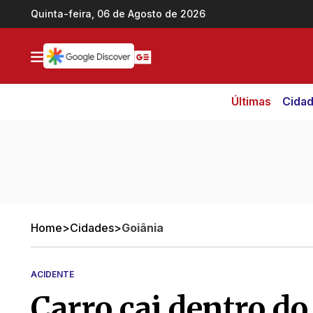
Ir direto pro conteúdo
Quinta-feira, 06 de Agosto de 2026
Últimas
Cida
Home
>
Cidades
>
Goiânia
ACIDENTE
Carro cai dentro d