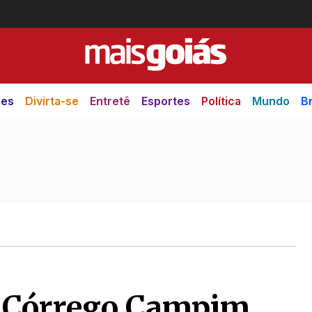
des
Divirta-se
Entretê
Esportes
Política
Mundo
Br
o Córrego Campim