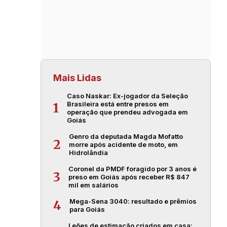
Mais Lidas
Caso Naskar: Ex-jogador da Seleção
Brasileira está entre presos em
1
operação que prendeu advogada em
Goiás
Genro da deputada Magda Mofatto
2
morre após acidente de moto, em
Hidrolândia
Coronel da PMDF foragido por 3 anos é
3
preso em Goiás após receber R$ 847
mil em salários
Mega-Sena 3040: resultado e prêmios
4
para Goiás
Leões de estimação criados em casa: