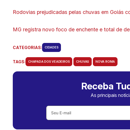
Rodovias prejudicadas pelas chuvas em Goiás co
MG registra novo foco de enchente e total de de
CATEGORIAS:
CIDADES
TAGS:
CHAPADA DOS VEADEIROS
CHUVAS
NOVA ROMA
Receba Tud
As principais notíc