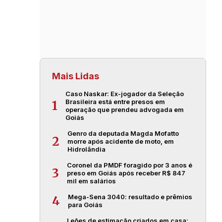
Mais Lidas
Caso Naskar: Ex-jogador da Seleção
Brasileira está entre presos em
1
operação que prendeu advogada em
Goiás
Genro da deputada Magda Mofatto
2
morre após acidente de moto, em
Hidrolândia
Coronel da PMDF foragido por 3 anos é
3
preso em Goiás após receber R$ 847
mil em salários
Mega-Sena 3040: resultado e prêmios
4
para Goiás
Leões de estimação criados em casa: