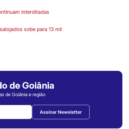
ntinuam interditadas
salojados sobe para 13 mil
o de Goiânia
ias de Goiânia e região
Assinar Newsletter