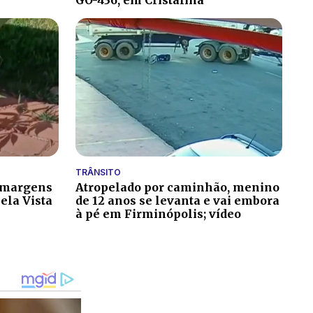
GO-436, em Cristalina
TRÂNSITO
 margens
Atropelado por caminhão, menino
ela Vista
de 12 anos se levanta e vai embora
à pé em Firminópolis; vídeo