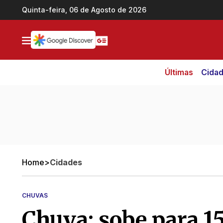
Ir direto pro conteúdo
Quinta-feira, 06 de Agosto de 2026
Últimas
Cida
Home
>
Cidades
CHUVAS
Chuva: sobe para 1