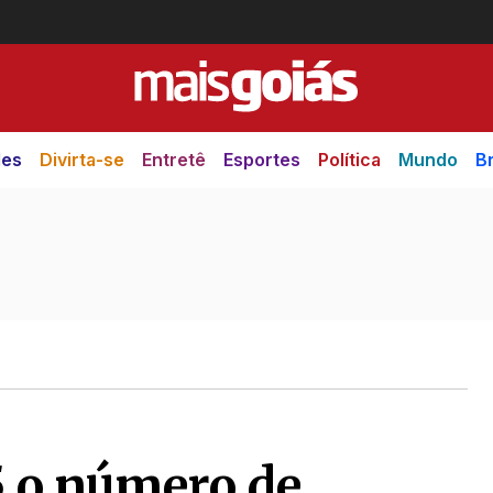
des
Divirta-se
Entretê
Esportes
Política
Mundo
Br
5 o número de