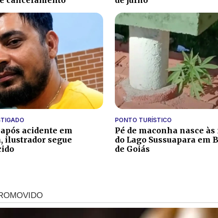
de cancelamento
de julho
STIGADO
PONTO TURÍSTICO
 após acidente em
Pé de maconha nasce às
, ilustrador segue
do Lago Sussuapara em B
cido
de Goiás