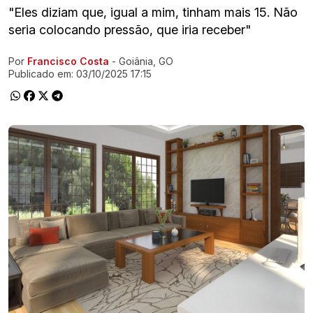
"Eles diziam que, igual a mim, tinham mais 15. Não
seria colocando pressão, que iria receber"
Por
Francisco Costa
- Goiânia, GO
Ir direto pra matéria
Publicado em:
03/10/2025 17:15