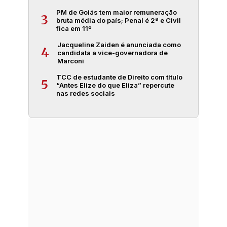
PM de Goiás tem maior remuneração
3
bruta média do país; Penal é 2ª e Civil
fica em 11º
Jacqueline Zaiden é anunciada como
4
candidata a vice-governadora de
Marconi
TCC de estudante de Direito com título
5
“Antes Elize do que Eliza” repercute
nas redes sociais