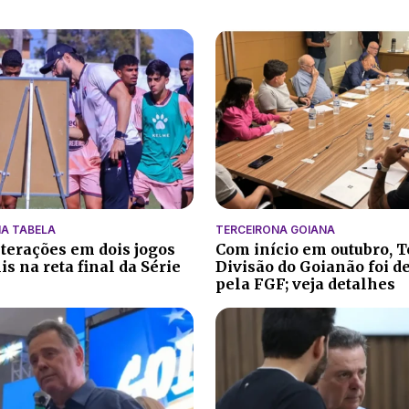
A TABELA
TERCEIRONA GOIANA
lterações em dois jogos
Com início em outubro, T
s na reta final da Série
Divisão do Goianão foi d
pela FGF; veja detalhes