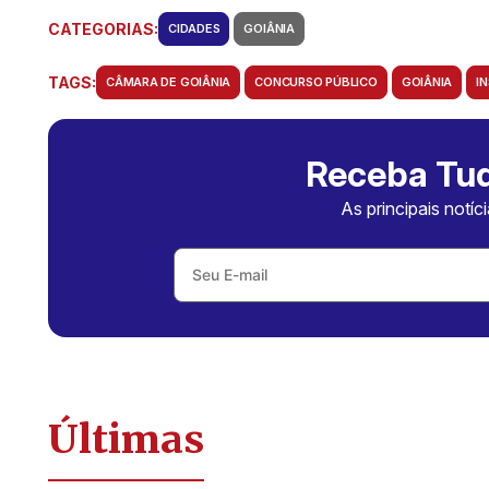
CATEGORIAS:
CIDADES
GOIÂNIA
TAGS:
CÂMARA DE GOIÂNIA
CONCURSO PÚBLICO
GOIÂNIA
I
Receba Tud
As principais notíc
Últimas