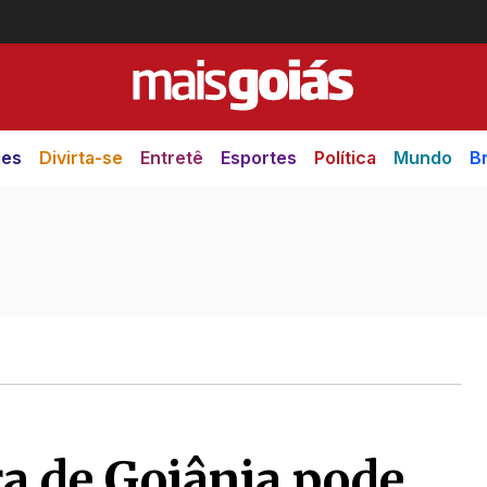
des
Divirta-se
Entretê
Esportes
Política
Mundo
Br
a de Goiânia pode