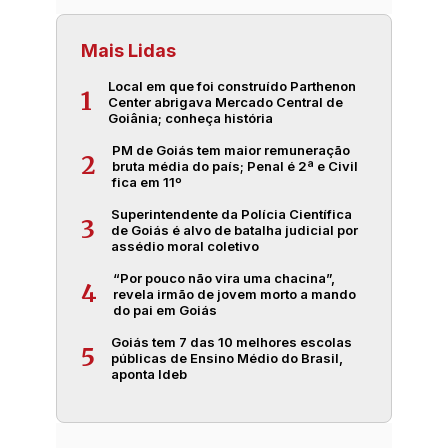
Mais Lidas
Local em que foi construído Parthenon
1
Center abrigava Mercado Central de
Goiânia; conheça história
PM de Goiás tem maior remuneração
2
bruta média do país; Penal é 2ª e Civil
fica em 11º
Superintendente da Polícia Científica
3
de Goiás é alvo de batalha judicial por
assédio moral coletivo
“Por pouco não vira uma chacina”,
4
revela irmão de jovem morto a mando
do pai em Goiás
Goiás tem 7 das 10 melhores escolas
5
públicas de Ensino Médio do Brasil,
aponta Ideb