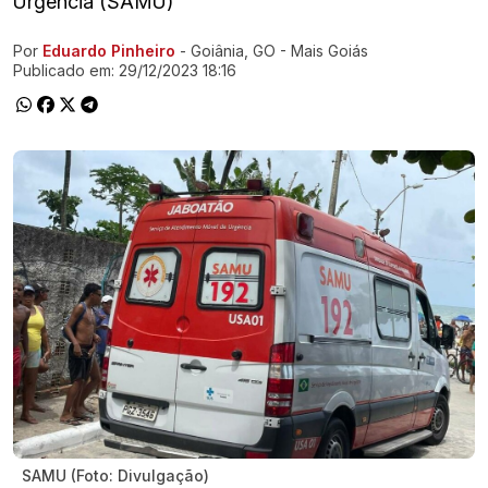
Urgência (SAMU)
Por
Eduardo Pinheiro
- Goiânia, GO - Mais Goiás
Ir direto pra matéria
Publicado em:
29/12/2023 18:16
SAMU (Foto: Divulgação)