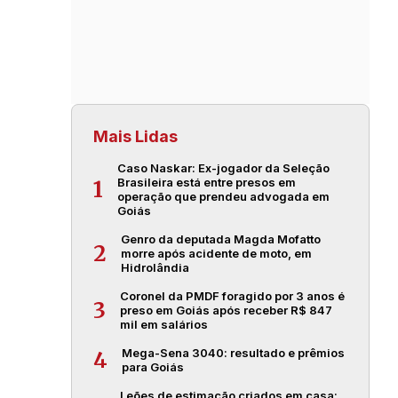
Mais Lidas
Caso Naskar: Ex-jogador da Seleção
Brasileira está entre presos em
1
operação que prendeu advogada em
Goiás
Genro da deputada Magda Mofatto
2
morre após acidente de moto, em
Hidrolândia
Coronel da PMDF foragido por 3 anos é
3
preso em Goiás após receber R$ 847
mil em salários
Mega-Sena 3040: resultado e prêmios
4
para Goiás
Leões de estimação criados em casa: