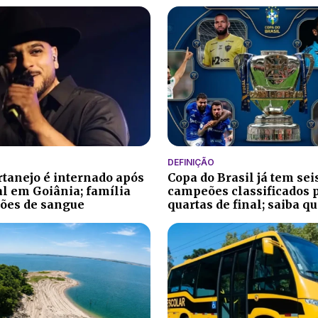
DEFINIÇÃO
rtanejo é internado após
Copa do Brasil já tem sei
l em Goiânia; família
campeões classificados 
ões de sangue
quartas de final; saiba q