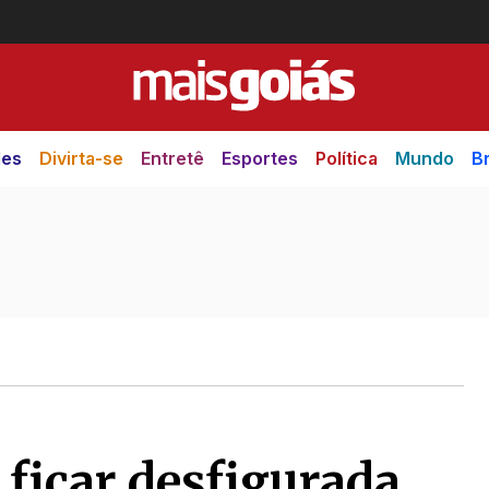
des
Divirta-se
Entretê
Esportes
Política
Mundo
Br
ficar desfigurada