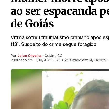
ao ser espacanda p
de Goiás
Vítima sofreu traumatismo craniano após e
(13). Suspeito do crime segue foragido
Por
Jeice Oliveira
- Goiânia,GO
Ir direto pra matéria
Publicado em:
13/10/2025 18:20
• Atualizado em:
14/10/2025 11