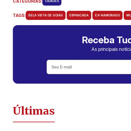
CATEGORIAS:
CIDADES
TAGS:
BELA VISTA DE GOIÁS
ESPANCADA
EX-NAMORADO
MU
Receba Tud
As principais notíc
Últimas