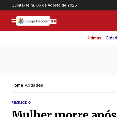
Ir direto pro conteúdo
Quinta-feira, 06 de Agosto de 2026
Últimas
Cida
Home
>
Cidades
FEMINICÍDIO
Mulher morre após 