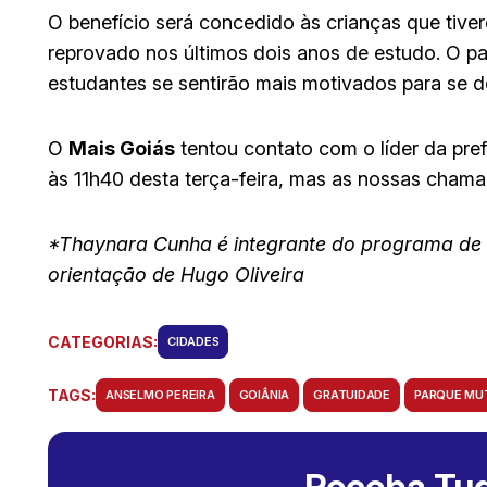
O benefício será concedido às crianças que tiv
reprovado nos últimos dois anos de estudo. O pa
estudantes se sentirão mais motivados para se 
O
Mais Goiás
tentou contato com o líder da pre
às 11h40 desta terça-feira, mas as nossas cham
*Thaynara Cunha é integrante do programa de e
orientação de Hugo Oliveira
CATEGORIAS:
CIDADES
TAGS:
ANSELMO PEREIRA
GOIÂNIA
GRATUIDADE
PARQUE MU
Receba Tud