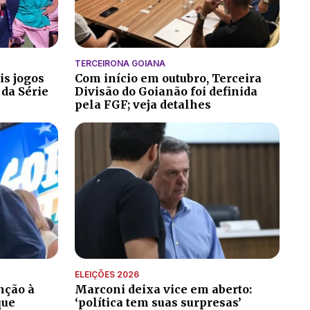
TERCEIRONA GOIANA
is jogos
Com início em outubro, Terceira
 da Série
Divisão do Goianão foi definida
pela FGF; veja detalhes
ELEIÇÕES 2026
nção à
Marconi deixa vice em aberto:
que
‘política tem suas surpresas’