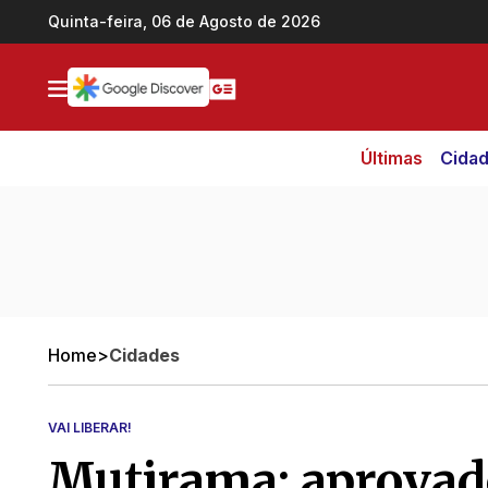
Ir direto pro conteúdo
Quinta-feira, 06 de Agosto de 2026
Últimas
Cida
Home
>
Cidades
VAI LIBERAR!
Mutirama: aprovado