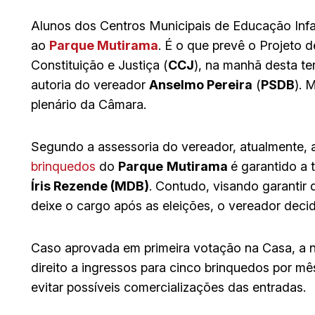
Alunos dos Centros Municipais de Educação Infan
ao
Parque Mutirama
. É o que prevê o Projeto 
Constituição e Justiça (
CCJ
), na manhã desta te
autoria do vereador
Anselmo Pereira
(
PSDB
). 
plenário da Câmara.
Segundo a assessoria do vereador, atualmente, a
brinquedos
do
Parque
Mutirama
é garantido a 
Íris Rezende (MDB)
. Contudo, visando garantir 
deixe o cargo após as eleições, o vereador decidi
Caso aprovada em primeira votação na Casa, a n
direito a ingressos para cinco brinquedos por mês
evitar possíveis comercializações das entradas.