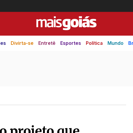
des
Divirta-se
Entretê
Esportes
Política
Mundo
Br
 projeto que