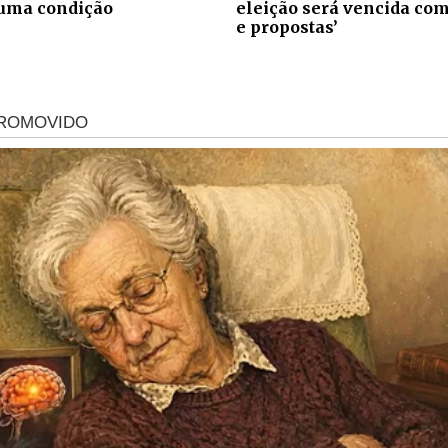
uma condição
eleição será vencida com
e propostas’