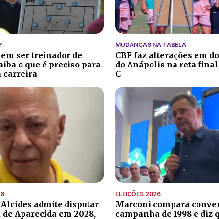
?
MUDANÇAS NA TABELA
 em ser treinador de
CBF faz alterações em do
aiba o que é preciso para
do Anápolis na reta final
 carreira
C
26
ELEIÇÕES 2026
 Alcides admite disputar
Marconi compara conve
a de Aparecida em 2028,
campanha de 1998 e diz 