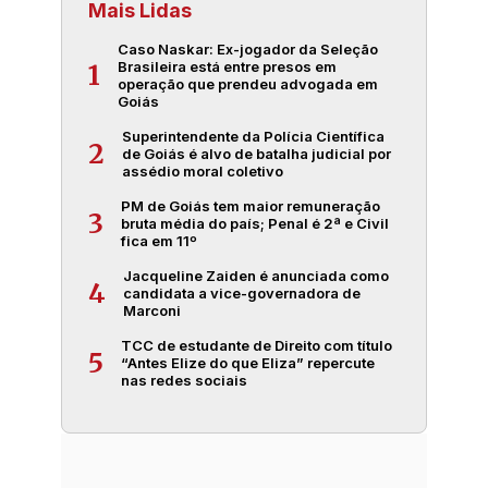
Mais Lidas
Caso Naskar: Ex-jogador da Seleção
Brasileira está entre presos em
1
operação que prendeu advogada em
Goiás
Superintendente da Polícia Científica
2
de Goiás é alvo de batalha judicial por
assédio moral coletivo
PM de Goiás tem maior remuneração
3
bruta média do país; Penal é 2ª e Civil
fica em 11º
Jacqueline Zaiden é anunciada como
4
candidata a vice-governadora de
Marconi
TCC de estudante de Direito com título
5
“Antes Elize do que Eliza” repercute
nas redes sociais