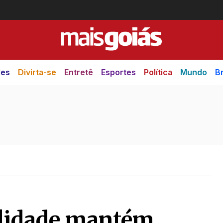
des
Divirta-se
Entretê
Esportes
Política
Mundo
Br
ilidade mantém