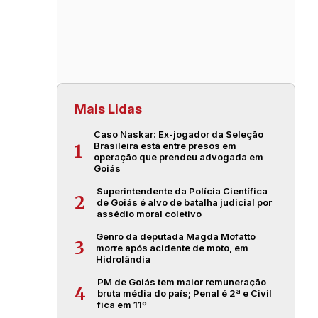
Mais Lidas
Caso Naskar: Ex-jogador da Seleção
Brasileira está entre presos em
1
operação que prendeu advogada em
Goiás
Superintendente da Polícia Científica
2
de Goiás é alvo de batalha judicial por
assédio moral coletivo
Genro da deputada Magda Mofatto
3
morre após acidente de moto, em
Hidrolândia
PM de Goiás tem maior remuneração
4
bruta média do país; Penal é 2ª e Civil
fica em 11º