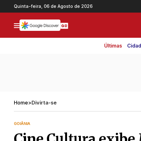
Ir direto pro conteúdo
Quinta-feira, 06 de Agosto de 2026
Últimas
Cida
Home
>
Divirta-se
GOIÂNIA
Cine Cultura exibe