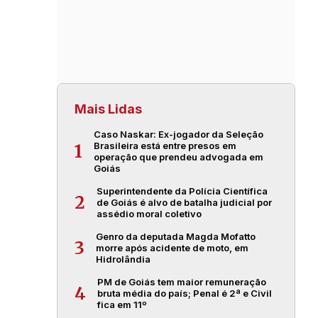
Mais Lidas
Caso Naskar: Ex-jogador da Seleção
Brasileira está entre presos em
1
operação que prendeu advogada em
Goiás
Superintendente da Polícia Científica
2
de Goiás é alvo de batalha judicial por
assédio moral coletivo
Genro da deputada Magda Mofatto
3
morre após acidente de moto, em
Hidrolândia
PM de Goiás tem maior remuneração
4
bruta média do país; Penal é 2ª e Civil
fica em 11º