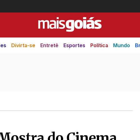
des
Divirta-se
Entretê
Esportes
Política
Mundo
Br
 Mostra do Cinema