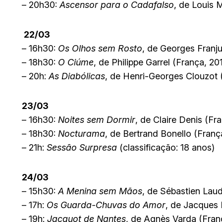
– 20h30:
Ascensor para o Cadafalso
, de Louis 
22/03
– 16h30:
Os Olhos sem Rosto
, de Georges Franju
– 18h30:
O Ciúme
, de Philippe Garrel (França, 20
– 20h:
As Diabólicas
, de Henri-Georges Clouzot (
23/03
– 16h30:
Noites sem Dormir
, de Claire Denis (Fr
– 18h30:
Nocturama
, de Bertrand Bonello (Franç
– 21h:
Sessão Surpresa
(classificação: 18 anos)
24/03
– 15h30:
A Menina sem Mãos
, de Sébastien Laud
– 17h:
Os Guarda-Chuvas do Amor
, de Jacques 
– 19h:
Jacquot de Nantes
, de Agnès Varda (França