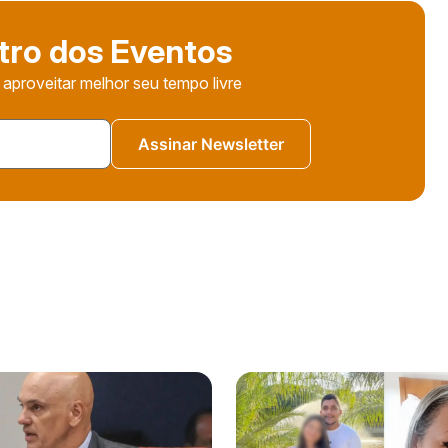
tro dos Eventos
 aproveitar melhor seu tempo livre
Assinar Newsletter