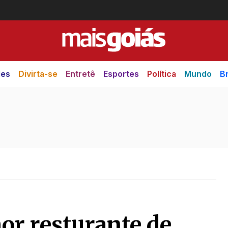
des
Divirta-se
Entretê
Esportes
Política
Mundo
Br
or resturante de