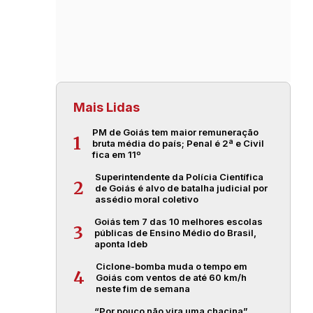
Mais Lidas
PM de Goiás tem maior remuneração
1
bruta média do país; Penal é 2ª e Civil
fica em 11º
Superintendente da Polícia Científica
2
de Goiás é alvo de batalha judicial por
assédio moral coletivo
Goiás tem 7 das 10 melhores escolas
3
públicas de Ensino Médio do Brasil,
aponta Ideb
Ciclone-bomba muda o tempo em
4
Goiás com ventos de até 60 km/h
neste fim de semana
“Por pouco não vira uma chacina”,