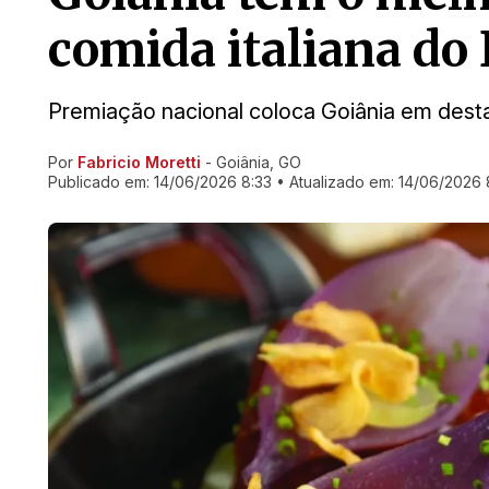
comida italiana do 
Premiação nacional coloca Goiânia em des
Por
Fabricio Moretti
- Goiânia, GO
Ir direto pra matéria
Publicado em:
14/06/2026 8:33
• Atualizado em:
14/06/2026 