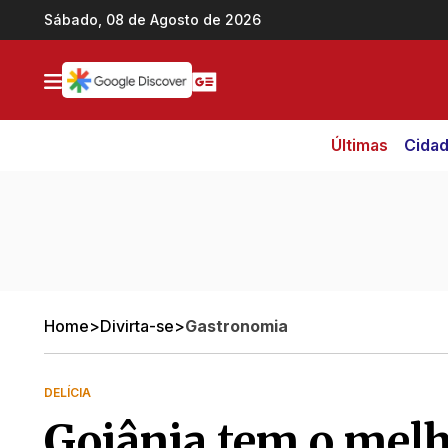
Ir direto pro conteúdo
Sábado, 08 de Agosto de 2026
Últimas
Cida
Home
>
Divirta-se
>
Gastronomia
DELÍCIA
Goiânia tem o melh