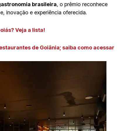
gastronomia brasileira
, o prêmio reconhece
, inovação e experiência oferecida.
iás? Veja a lista!
restaurantes de Goiânia; saiba como acessar