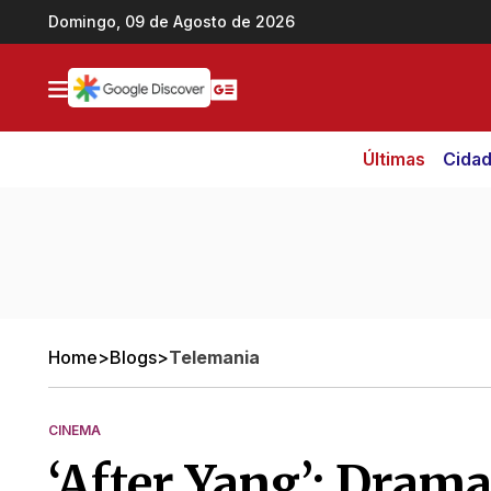
Ir direto pro conteúdo
Domingo, 09 de Agosto de 2026
Últimas
Cida
Home
>
Blogs
>
Telemania
CINEMA
‘After Yang’: Drama 