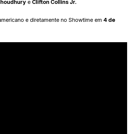
 Choudhury
e
Clifton Collins Jr.
-americano e diretamente no Showtime em
4 de