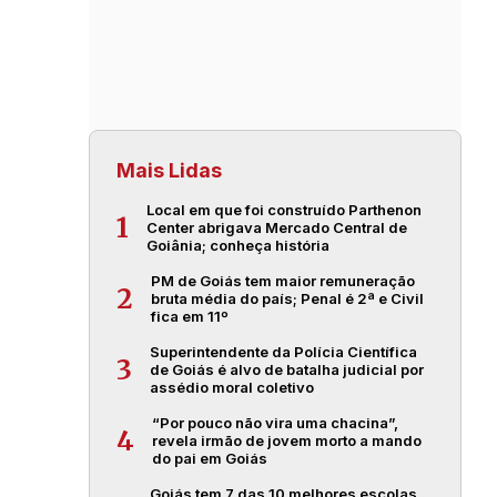
Mais Lidas
Local em que foi construído Parthenon
1
Center abrigava Mercado Central de
Goiânia; conheça história
PM de Goiás tem maior remuneração
2
bruta média do país; Penal é 2ª e Civil
fica em 11º
Superintendente da Polícia Científica
3
de Goiás é alvo de batalha judicial por
assédio moral coletivo
“Por pouco não vira uma chacina”,
4
revela irmão de jovem morto a mando
do pai em Goiás
Goiás tem 7 das 10 melhores escolas