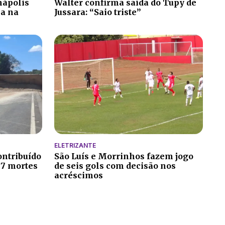
nápolis
Walter confirma saída do Tupy de
ia na
Jussara: “Saio triste”
ELETRIZANTE
ontribuído
São Luís e Morrinhos fazem jogo
 7 mortes
de seis gols com decisão nos
acréscimos