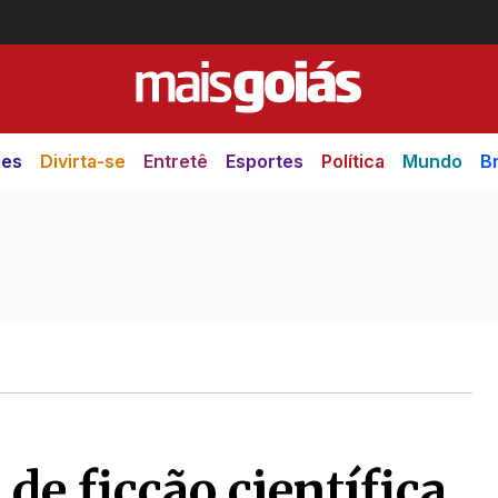
des
Divirta-se
Entretê
Esportes
Política
Mundo
Br
de ficção científica