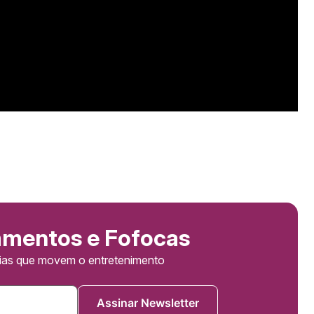
amentos e Fofocas
cias que movem o entretenimento
Assinar Newsletter