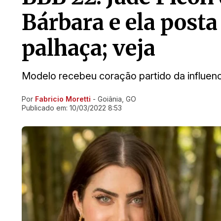
Bárbara e ela post
palhaça; veja
Modelo recebeu coração partido da influen
Por
Fabricio Moretti
- Goiânia, GO
Ir direto pra matéria
Publicado em:
10/03/2022 8:53