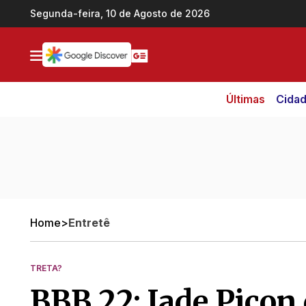
Ir direto pro conteúdo
Segunda-feira, 10 de Agosto de 2026
Últimas
Cida
Home
>
Entretê
TRETA?
BBB 22: Jade Picon 