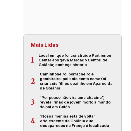
Mais Lidas
Local em que foi construído Parthenon
1
Center abrigava Mercado Central de
Goiânia; conheça história
Caminhoneiro, borracheiro e
gambireiro: pai solo conta como foi
2
criar seis filhos sozinho em Aparecida
de Goiânia
“Por pouco não vira uma chacina”,
3
revela irmão de jovem morto a mando
do pai em Goiás
‘Nossa menina está de volta’:
4
adolescente de Goiânia que
desapareceu na França é localizada