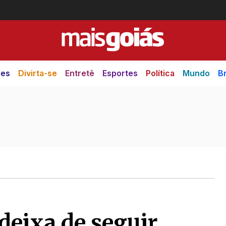
des
Divirta-se
Entretê
Esportes
Política
Mundo
Br
deixa de seguir