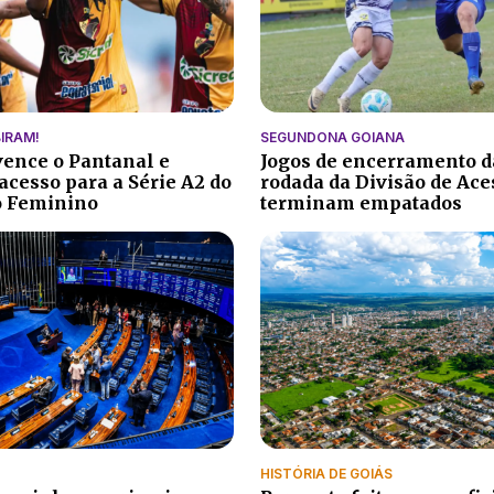
IRAM!
SEGUNDONA GOIANA
vence o Pantanal e
Jogos de encerramento d
acesso para a Série A2 do
rodada da Divisão de Ace
o Feminino
terminam empatados
HISTÓRIA DE GOIÁS