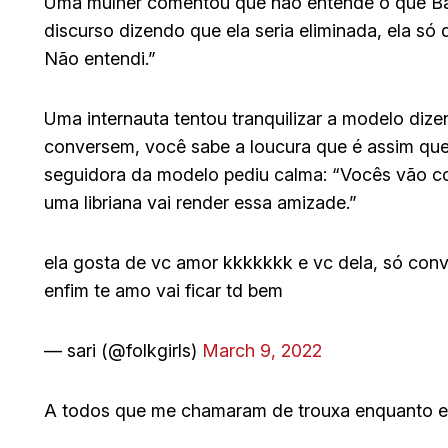
Uma mulher comentou que não entende o que Bár
discurso dizendo que ela seria eliminada, ela só
Não entendi.”
Uma internauta tentou tranquilizar a modelo diz
conversem, você sabe a loucura que é assim que s
seguidora da modelo pediu calma: “Vocês vão co
uma libriana vai render essa amizade.”
ela gosta de vc amor kkkkkkk e vc dela, só conv
enfim te amo vai ficar td bem
— sari (@folkgirls)
March 9, 2022
A todos que me chamaram de trouxa enquanto eu