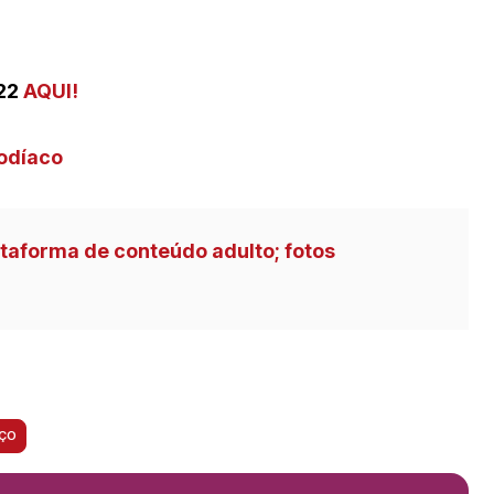
 22
AQUI!
odíaco
ataforma de conteúdo adulto; fotos
AÇO