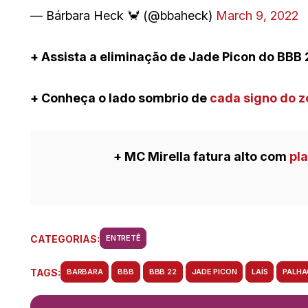
— Bárbara Heck 🦀 (@bbaheck)
March 9, 2022
+ Assista a eliminação de Jade Picon do BBB
+ Conheça o lado sombrio de
cada signo do z
+ MC Mirella fatura alto com
pl
CATEGORIAS:
ENTRETÊ
TAGS:
BARBARA
BBB
BBB 22
JADE PICON
LAÍS
PALH