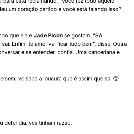
bara está reclamando: “Você fez todo aquele
 deu um coração partido e você está falando isso?
endo que ela e
Jade Picon
se gostam. “Só
ai. Enfim, te amo, vai ficar tudo bem”, disse. Outra
nversar e se entender, confia. Uma canceriana e
ersem, vc sabe a loucura que é assim que sai 🥺
 defendia: vcs tinham razão.