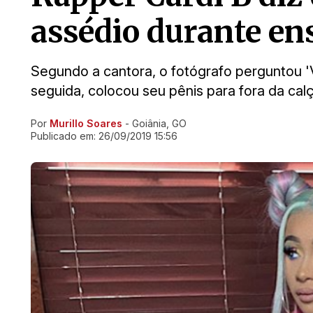
assédio durante ens
Segundo a cantora, o fotógrafo perguntou '
seguida, colocou seu pênis para fora da cal
Por
Murillo Soares
- Goiânia, GO
Ir direto pra matéria
Publicado em:
26/09/2019 15:56