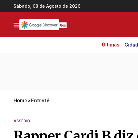
Ir direto pro conteúdo
Sábado, 08 de Agosto de 2026
Últimas
Cida
Home
>
Entretê
ASSÉDIO
Rapper Cardi B diz 