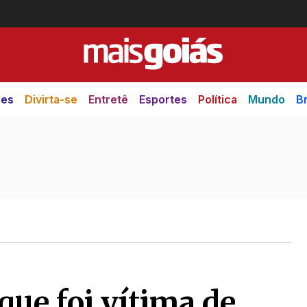
des
Divirta-se
Entretê
Esportes
Política
Mundo
Br
que foi vítima de