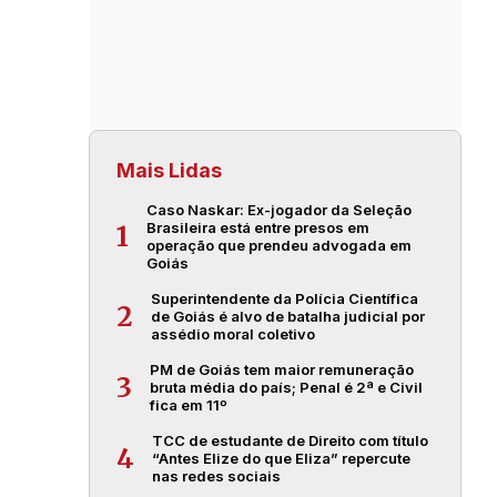
Mais Lidas
Caso Naskar: Ex-jogador da Seleção
Brasileira está entre presos em
1
operação que prendeu advogada em
Goiás
Superintendente da Polícia Científica
2
de Goiás é alvo de batalha judicial por
assédio moral coletivo
PM de Goiás tem maior remuneração
3
bruta média do país; Penal é 2ª e Civil
fica em 11º
TCC de estudante de Direito com título
4
“Antes Elize do que Eliza” repercute
nas redes sociais