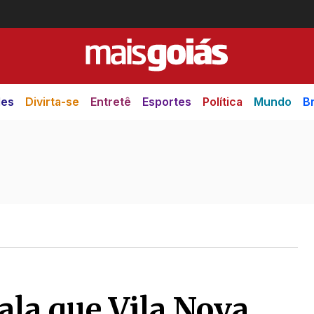
des
Divirta-se
Entretê
Esportes
Política
Mundo
Br
fala que Vila Nova