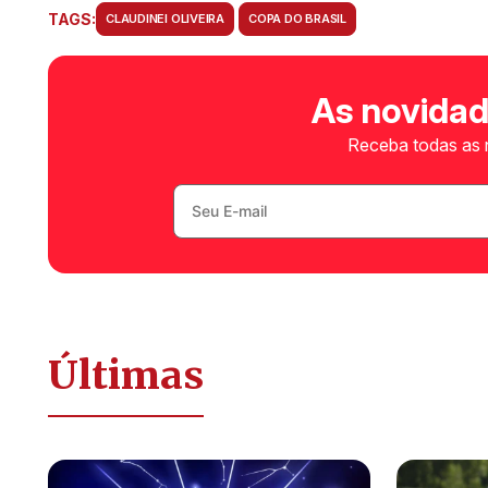
TAGS:
CLAUDINEI OLIVEIRA
COPA DO BRASIL
As novidad
Receba todas as n
Últimas