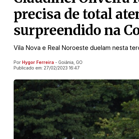
precisa de total at
surpreendido na Co
Vila Nova e Real Noroeste duelam nesta terça
Por
Hygor Ferreira
- Goiânia, GO
Ir direto pra matéria
Publicado em:
27/02/2023 16:47