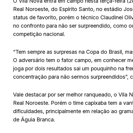
O Vila Nova entra em campo nesta terça-feira (28
Real Noroeste, do Espírito Santo, no estádio Jo
status de favorito, porém o técnico Claudinei Ol
no confronto para não ser surpreendido, como o
competição nacional.
“Tem sempre as surpresas na Copa do Brasil, mas
O adversário tem o fator campo, em conhecer me
joga por dois resultados sai um pouquinho na fr
concentração para não sermos surpreendidos”, c
Vale destacar por ser melhor ranqueado, o Vila 
Real Noroeste. Porém o time capixaba tem a van
dificuldades, principalmente em relação ao gra
de Águia Branca.