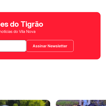
es do Tigrão
otícias do Vila Nova
Assinar Newsletter