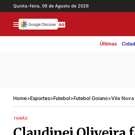
Ir direto pro conteúdo
Quinta-feira, 06 de Agosto de 2026
Últimas
Cida
Home
>
Esportes
>
Futebol
>
Futebol Goiano
>
Vila Nova
TIGRÃO
Claudinei Oliveira 