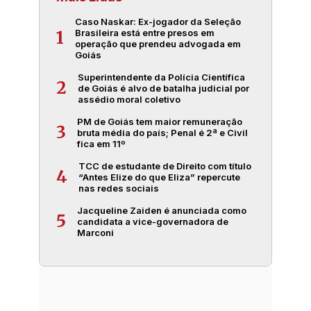
Caso Naskar: Ex-jogador da Seleção
Brasileira está entre presos em
1
operação que prendeu advogada em
Goiás
Superintendente da Polícia Científica
2
de Goiás é alvo de batalha judicial por
assédio moral coletivo
PM de Goiás tem maior remuneração
3
bruta média do país; Penal é 2ª e Civil
fica em 11º
TCC de estudante de Direito com título
4
“Antes Elize do que Eliza” repercute
nas redes sociais
Jacqueline Zaiden é anunciada como
5
candidata a vice-governadora de
Marconi