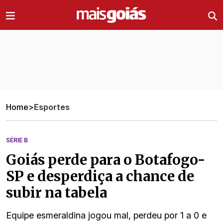
Ir direto pro conteúdo
Home
>
Esportes
SÉRIE B
Goiás perde para o Botafogo-
SP e desperdiça a chance de
subir na tabela
Equipe esmeraldina jogou mal, perdeu por 1 a 0 e