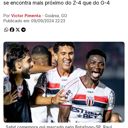
se encontra mais próximo do Z-4 que do G-4
Por
Victor Pimenta
- Goiânia, GO
Ir direto pra matéria
Publicado em:
09/09/2024 22:23
Sabit comemora gol marcado pelo Botafogo-SP. Raul