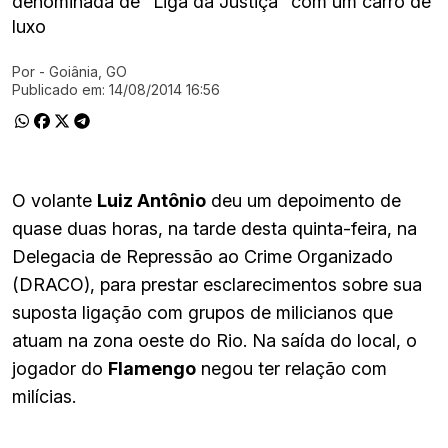
denominada de "Liga da Justiça" com um carro de
luxo
Por
- Goiânia, GO
Ir direto pra matéria
Publicado em:
14/08/2014 16:56
O volante
Luiz Antônio
deu um depoimento de
quase duas horas, na tarde desta quinta-feira, na
Delegacia de Repressão ao Crime Organizado
(DRACO), para prestar esclarecimentos sobre sua
suposta ligação com grupos de milicianos que
atuam na zona oeste do Rio. Na saída do local, o
jogador do
Flamengo
negou ter relação com
milícias.