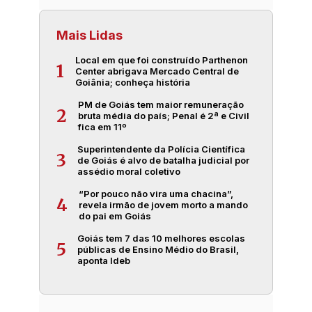
Mais Lidas
Local em que foi construído Parthenon
1
Center abrigava Mercado Central de
Goiânia; conheça história
PM de Goiás tem maior remuneração
2
bruta média do país; Penal é 2ª e Civil
fica em 11º
Superintendente da Polícia Científica
3
de Goiás é alvo de batalha judicial por
assédio moral coletivo
“Por pouco não vira uma chacina”,
4
revela irmão de jovem morto a mando
do pai em Goiás
Goiás tem 7 das 10 melhores escolas
5
públicas de Ensino Médio do Brasil,
aponta Ideb