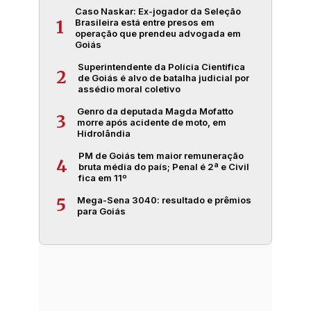
Caso Naskar: Ex-jogador da Seleção
Brasileira está entre presos em
1
operação que prendeu advogada em
Goiás
Superintendente da Polícia Científica
2
de Goiás é alvo de batalha judicial por
assédio moral coletivo
Genro da deputada Magda Mofatto
3
morre após acidente de moto, em
Hidrolândia
PM de Goiás tem maior remuneração
4
bruta média do país; Penal é 2ª e Civil
fica em 11º
Mega-Sena 3040: resultado e prêmios
5
para Goiás