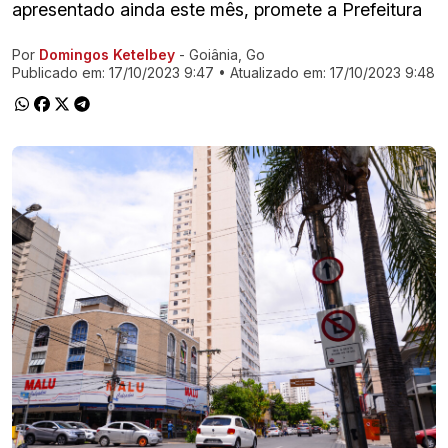
apresentado ainda este mês, promete a Prefeitura
Por
Domingos Ketelbey
- Goiânia, Go
Ir direto pra matéria
Publicado em:
17/10/2023 9:47
• Atualizado em:
17/10/2023 9:48