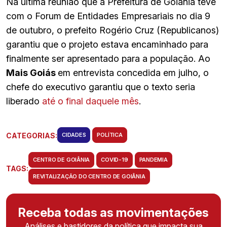
Na última reunião que a Prefeitura de Goiânia teve
com o Forum de Entidades Empresariais no dia 9
de outubro, o prefeito Rogério Cruz (Republicanos)
garantiu que o projeto estava encaminhado para
finalmente ser apresentado para a população. Ao
Mais Goiás
em entrevista concedida em julho, o
chefe do executivo garantiu que o texto seria
liberado
até o final daquele mês
.
CATEGORIAS:
CIDADES
POLÍTICA
CENTRO DE GOIÂNIA
COVID-19
PANDEMIA
TAGS:
REVITALIZAÇÃO DO CENTRO DE GOIÂNIA
Receba todas as movimentações
Análises e bastidores da política que impacta sua