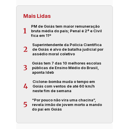
Mais Lidas
PM de Goiás tem maior remuneração
1
bruta média do país; Penal é 2ª e Civil
fica em 11º
Superintendente da Polícia Científica
2
de Goiás é alvo de batalha judicial por
assédio moral coletivo
Goiás tem 7 das 10 melhores escolas
3
públicas de Ensino Médio do Brasil,
aponta Ideb
Ciclone-bomba muda o tempo em
4
Goiás com ventos de até 60 km/h
neste fim de semana
“Por pouco não vira uma chacina”,
5
revela irmão de jovem morto a mando
do pai em Goiás