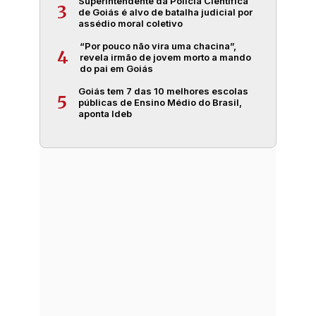
Superintendente da Polícia Científica
3
de Goiás é alvo de batalha judicial por
assédio moral coletivo
“Por pouco não vira uma chacina”,
4
revela irmão de jovem morto a mando
do pai em Goiás
Goiás tem 7 das 10 melhores escolas
5
públicas de Ensino Médio do Brasil,
aponta Ideb