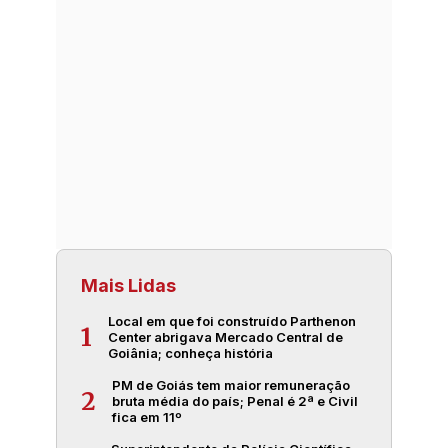
Mais Lidas
Local em que foi construído Parthenon
1
Center abrigava Mercado Central de
Goiânia; conheça história
PM de Goiás tem maior remuneração
2
bruta média do país; Penal é 2ª e Civil
fica em 11º