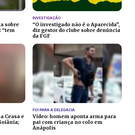
INVESTIGAÇÃO
ta sobre
“O investigado não é o Aparecida”,
: “tem
diz gestor do clube sobre denúncia
da FGF
FOI PARA A DELEGACIA
na Ceasa e
Vídeo: homem aponta arma para
oiânia;
pai com criança no colo em
Anápolis