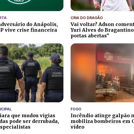
ERTA
CRIA DO DRAGÃO
dversário do Anápolis,
Vai voltar? Adson comen
P vive crise financeira
Yuri Alves do Bragantino
portas abertas”
ICIPAL
FOGO
diara que mudou vigias
Incêndio atinge galpão 
das pode ser derrubada,
mobiliza bombeiros em G
specialistas
vídeo