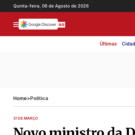
Ir direto pro conteúdo
Quinta-feira, 06 de Agosto de 2026
Últimas
Cida
Home
>
Política
31 DE MARÇO
Novo ministro da D