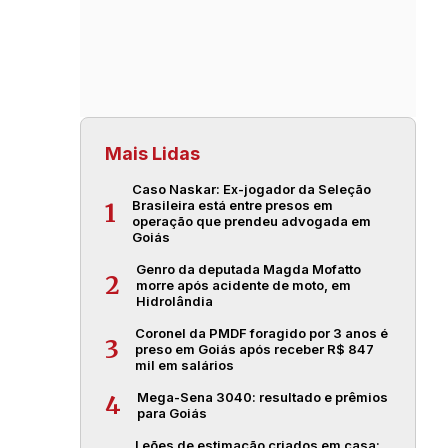
Mais Lidas
Caso Naskar: Ex-jogador da Seleção
Brasileira está entre presos em
1
operação que prendeu advogada em
Goiás
Genro da deputada Magda Mofatto
2
morre após acidente de moto, em
Hidrolândia
Coronel da PMDF foragido por 3 anos é
3
preso em Goiás após receber R$ 847
mil em salários
Mega-Sena 3040: resultado e prêmios
4
para Goiás
Leões de estimação criados em casa: