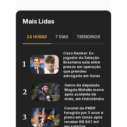
Mais Lidas
24 HORAS
7 DIAS
TRENDINGS
Caso Naskar: Ex-
jogador da Seleção
Brasileira está entre
1
presos em operação
que prendeu
advogada em Goiás
Genro da deputada
Magda Mofatto morre
2
após acidente de
moto, em Hidrolândia
Coronel da PMDF
foragido por 3 anos é
3
preso em Goiás após
receber R$ 847 mil
em salários