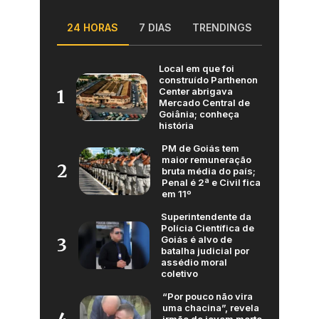
24 HORAS
7 DIAS
TRENDINGS
Local em que foi
construído Parthenon
Center abrigava
1
Mercado Central de
Goiânia; conheça
história
PM de Goiás tem
maior remuneração
2
bruta média do país;
Penal é 2ª e Civil fica
em 11º
Superintendente da
Polícia Científica de
Goiás é alvo de
3
batalha judicial por
assédio moral
coletivo
“Por pouco não vira
uma chacina”, revela