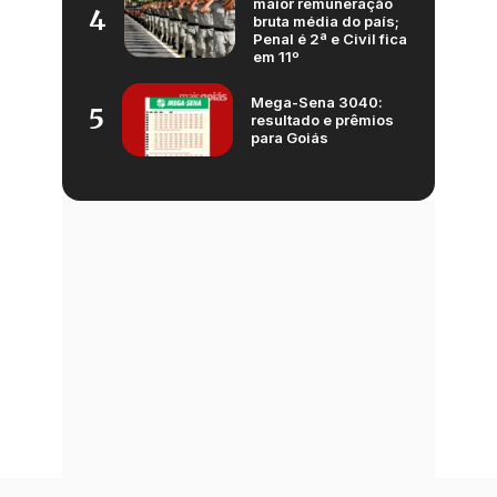
maior remuneração
4
bruta média do país;
Penal é 2ª e Civil fica
em 11º
Mega-Sena 3040:
5
resultado e prêmios
para Goiás