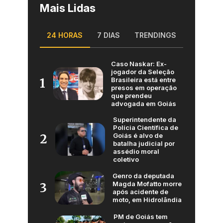
Mais Lidas
24 HORAS
7 DIAS
TRENDINGS
Caso Naskar: Ex-
jogador da Seleção
Brasileira está entre
1
presos em operação
que prendeu
advogada em Goiás
Superintendente da
Polícia Científica de
Goiás é alvo de
2
batalha judicial por
assédio moral
coletivo
Genro da deputada
Magda Mofatto morre
3
após acidente de
moto, em Hidrolândia
PM de Goiás tem