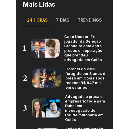
Mais Lidas
24 HORAS
7 DIAS
TRENDINGS
Caso Naskar: Ex-
jogador da Seleção
Brasileira está entre
1
presos em operação
que prendeu
advogada em Goiás
Coronel da PMDF
foragido por 3 anos é
2
preso em Goiás após
receber R$ 847 mil
em salários
Advogada é presa e
empresário foge para
Dubai em
3
investigação de
fraude milionária em
Goiás
Leões de estimação