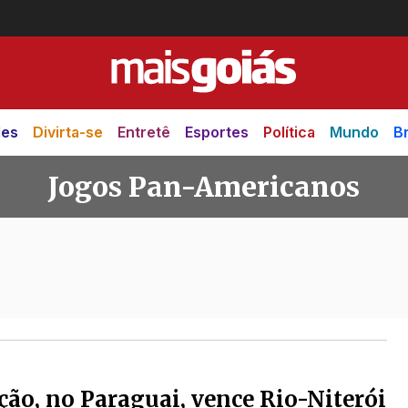
des
Divirta-se
Entretê
Esportes
Política
Mundo
Br
Jogos Pan-Americanos
Americanos
ão, no Paraguai, vence Rio-Niterói