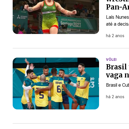
Pan-A
Laís Nunes
até a deci
há 2 anos
VÔLEI
Brasil
vaga 
Brasil e Cu
há 2 anos