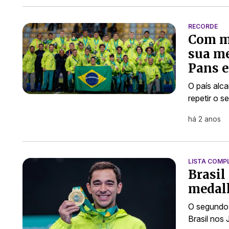
RECORDE
Com ma
sua me
Pans 
O país alc
repetir o 
há 2 anos
LISTA COMP
Brasil
medalh
O segundo 
Brasil nos