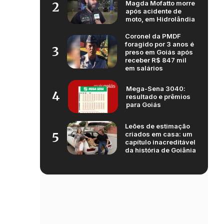
Magda Mofatto morre
2
após acidente de
moto, em Hidrolândia
Coronel da PMDF
foragido por 3 anos é
3
preso em Goiás após
receber R$ 847 mil
em salários
Mega-Sena 3040:
4
resultado e prêmios
para Goiás
Leões de estimação
criados em casa: um
5
capítulo inacreditável
da história de Goiânia