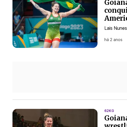
Goiana
conqui
Ameri
Lais Nunes
há 2 anos
62KG
Goiana
wrestl