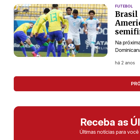
FUTEBOL
Brasil
Ameri
semifi
Na próxima 
Dominican
há 2 anos
PR
Receba as Úl
Últimas notícias para voc