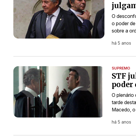
julgam
O desconfo
o poder de
sobre a or
há 5 anos
SUPREMO
STF ju
poder 
O plenário
tarde desta
Macedo, o
há 5 anos