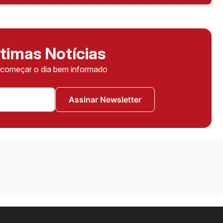
timas Notícias
ê começar o dia bem informado
Assinar Newsletter