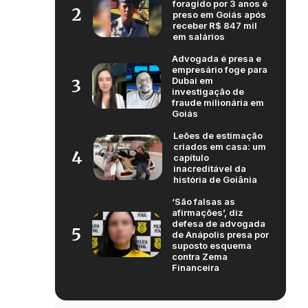
foragido por 3 anos é
2
preso em Goiás após
receber R$ 847 mil
em salários
Advogada é presa e
empresário foge para
Dubai em
3
investigação de
fraude milionária em
Goiás
Leões de estimação
criados em casa: um
4
capítulo
inacreditável da
história de Goiânia
‘São falsas as
afirmações’, diz
defesa de advogada
5
de Anápolis presa por
suposto esquema
contra Zema
Financeira