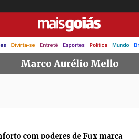
des
Divirta-se
Entretê
Esportes
Política
Mundo
Br
Marco Aurélio Mello
io Mello
forto com poderes de Fux marca