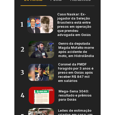
Caso Naskar: Ex-
jogador da Seleção
Brasileira está entre
1
presos em operação
que prendeu
advogada em Goiás
Genro da deputada
Magda Mofatto morre
2
após acidente de
moto, em Hidrolândia
Coronel da PMDF
foragido por 3 anos é
3
preso em Goiás após
receber R$ 847 mil
em salários
Mega-Sena 3040:
4
resultado e prêmios
para Goiás
Leões de estimação
criados em casa: um