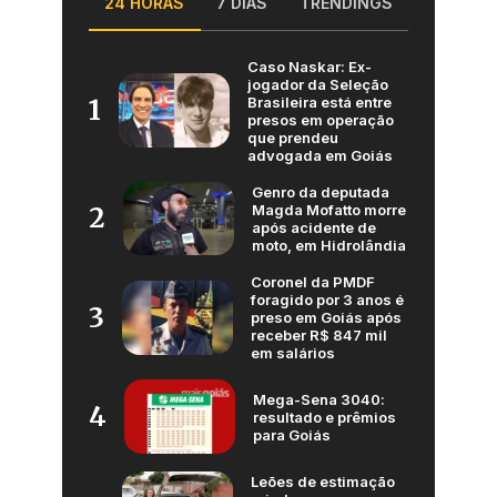
24 HORAS
7 DIAS
TRENDINGS
Caso Naskar: Ex-
jogador da Seleção
Brasileira está entre
1
presos em operação
que prendeu
advogada em Goiás
Genro da deputada
Magda Mofatto morre
2
após acidente de
moto, em Hidrolândia
Coronel da PMDF
foragido por 3 anos é
3
preso em Goiás após
receber R$ 847 mil
em salários
Mega-Sena 3040:
4
resultado e prêmios
para Goiás
Leões de estimação