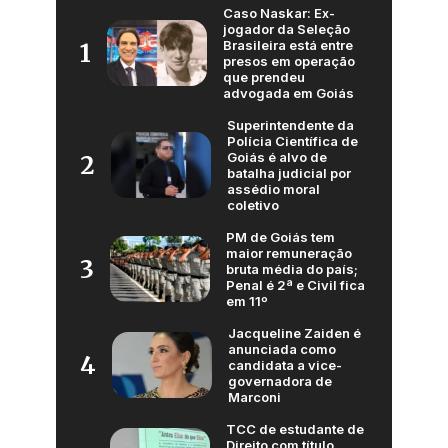
Caso Naskar: Ex-
jogador da Seleção
Brasileira está entre
1
presos em operação
que prendeu
advogada em Goiás
Superintendente da
Polícia Científica de
Goiás é alvo de
2
batalha judicial por
assédio moral
coletivo
PM de Goiás tem
maior remuneração
3
bruta média do país;
Penal é 2ª e Civil fica
em 11º
Jacqueline Zaiden é
anunciada como
4
candidata a vice-
governadora de
Marconi
TCC de estudante de
Direito com título