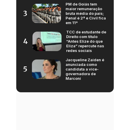
PM de Goiás tem
maior remuneração
3
bruta média do país;
Penal é 2ª e Civil fica
em 11º
TCC de estudante de
Direito com título
4
“Antes Elize do que
Eliza” repercute nas
redes sociais
Jacqueline Zaiden é
anunciada como
5
candidata a vice-
governadora de
Marconi