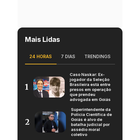
Mais Lidas
24 HORAS
7 DIAS
TRENDINGS
Caso Naskar: Ex-
jogador da Seleção
Brasileira está entre
1
presos em operação
que prendeu
advogada em Goiás
Superintendente da
Polícia Científica de
Goiás é alvo de
2
batalha judicial por
assédio moral
coletivo