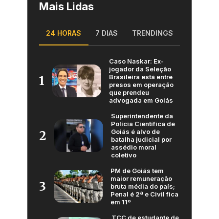
Mais Lidas
24 HORAS
7 DIAS
TRENDINGS
Caso Naskar: Ex-
jogador da Seleção
Brasileira está entre
1
presos em operação
que prendeu
advogada em Goiás
Superintendente da
Polícia Científica de
Goiás é alvo de
2
batalha judicial por
assédio moral
coletivo
PM de Goiás tem
maior remuneração
3
bruta média do país;
Penal é 2ª e Civil fica
em 11º
TCC de estudante de