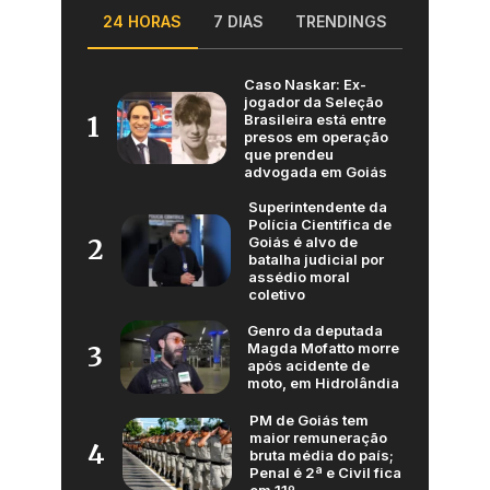
24 HORAS
7 DIAS
TRENDINGS
Caso Naskar: Ex-
jogador da Seleção
Brasileira está entre
1
presos em operação
que prendeu
advogada em Goiás
Superintendente da
Polícia Científica de
Goiás é alvo de
2
batalha judicial por
assédio moral
coletivo
Genro da deputada
Magda Mofatto morre
3
após acidente de
moto, em Hidrolândia
PM de Goiás tem
maior remuneração
4
bruta média do país;
Penal é 2ª e Civil fica
em 11º