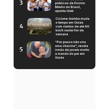
3
públicas de Ensino
Médio do Brasil,
aponta Ideb
Ciclone-bomba muda
o tempo em Goiás
4
com ventos de até 60
km/h neste fim de
semana
“Por pouco não vira
uma chacina”, revela
5
irmão de jovem morto
a mando do pai em
Goiás