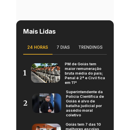
Mais Lidas
24 HORAS
7 DIAS
TRENDINGS
PM de Goiás tem
maior remuneração
1
bruta média do país;
Penal é 2ª e Civil fica
em 11º
Superintendente da
Polícia Científica de
Goiás é alvo de
2
batalha judicial por
assédio moral
coletivo
Goiás tem 7 das 10
melhores escolas