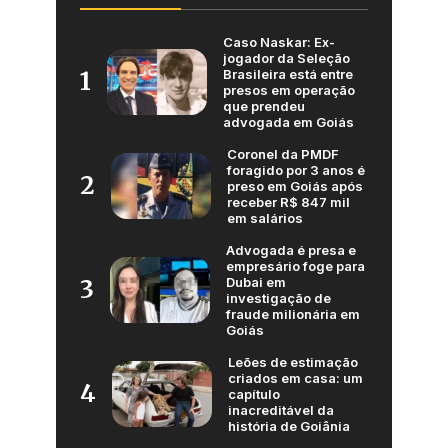
Caso Naskar: Ex-
jogador da Seleção
Brasileira está entre
1
presos em operação
que prendeu
advogada em Goiás
Coronel da PMDF
foragido por 3 anos é
2
preso em Goiás após
receber R$ 847 mil
em salários
Advogada é presa e
empresário foge para
Dubai em
3
investigação de
fraude milionária em
Goiás
Leões de estimação
criados em casa: um
4
capítulo
inacreditável da
história de Goiânia