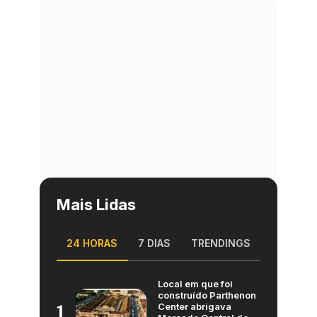
Mais Lidas
24 HORAS
7 DIAS
TRENDINGS
Local em que foi
construído Parthenon
Center abrigava
1