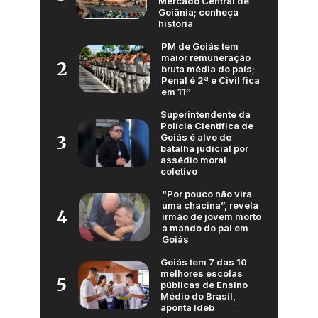
Mercado Central de
Goiânia; conheça
história
PM de Goiás tem
maior remuneração
2
bruta média do país;
Penal é 2ª e Civil fica
em 11º
Superintendente da
Polícia Científica de
Goiás é alvo de
3
batalha judicial por
assédio moral
coletivo
“Por pouco não vira
uma chacina”, revela
4
irmão de jovem morto
a mando do pai em
Goiás
Goiás tem 7 das 10
melhores escolas
5
públicas de Ensino
Médio do Brasil,
aponta Ideb