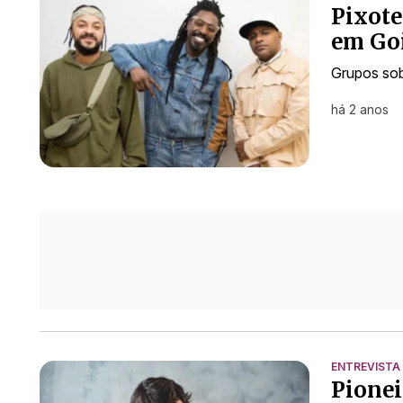
Pixot
em Go
Grupos sob
há 2 anos
ENTREVISTA
Pionei