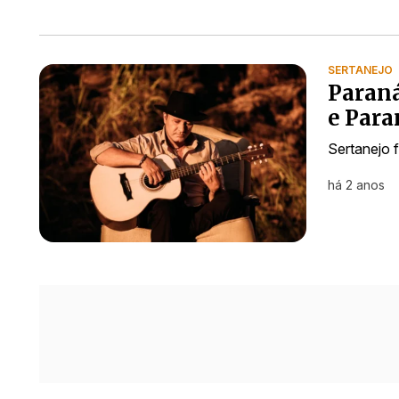
SERTANEJO
Paraná
e Para
Sertanejo 
há 2 anos