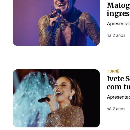
Matogr
ingres
Apresentaç
há 2 anos
TURNÊ
Ivete 
com tu
Apresentaç
há 2 anos