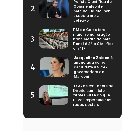
Polícia Científica de
Goiás é alvo de
2
batalha judicial por
assédio moral
coletivo
PM de Goiás tem
maior remuneração
3
bruta média do país;
Penal é 2ª e Civil fica
em 11º
Jacqueline Zaiden é
anunciada como
4
candidata a vice-
governadora de
Marconi
TCC de estudante de
Direito com título
5
“Antes Elize do que
Eliza” repercute nas
redes sociais