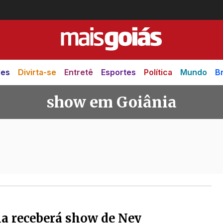
des
Divirta-se
Entretê
Esportes
Política
Mundo
Br
show em Goiânia
iânia
a receberá show de Ney