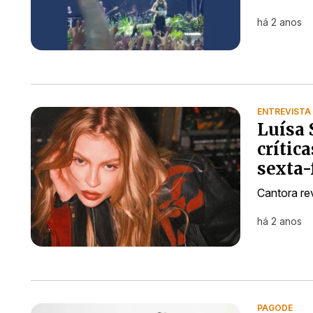
há 2 anos
ENTREVISTA
Luísa 
crític
sexta-
Cantora re
há 2 anos
PAGODE