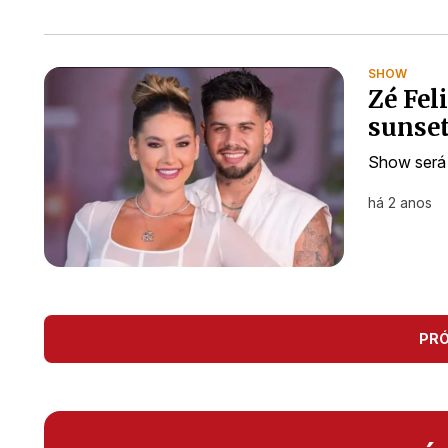
SHOW
Zé Fel
sunse
Show será 
há 2 anos
PR