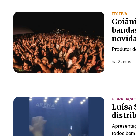
FESTIVAL
Goiâni
bandas
novid
Produtor d
há 2 anos
HIDRATAÇÃ
Luísa 
distri
Apresentaç
todos bem