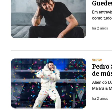
Guedes
Em entrevis
como tudo
há 2 anos
SHOW
Pedro 
de mú
Além do DJ
Maiara & M
há 2 anos