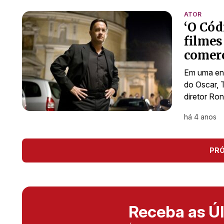
ATOR
‘O Cód
filmes
comerc
Em uma ent
do Oscar, 
diretor Ro
há 4 anos
PR
Receba as Úl