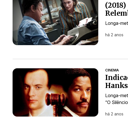
(2018)
Relem
Longa-metr
há 2 anos
CINEMA
Indica
Hanks
Longa-metr
“O Silênci
há 2 anos