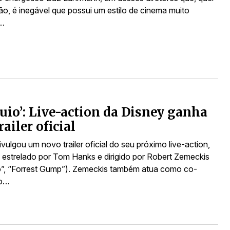
ão, é inegável que possui um estilo de cinema muito
o…
uio’: Live-action da Disney ganha
ailer oficial
vulgou um novo trailer oficial do seu próximo live-action,
, estrelado por Tom Hanks e dirigido por Robert Zemeckis
”, “Forrest Gump”). Zemeckis também atua como co-
do…