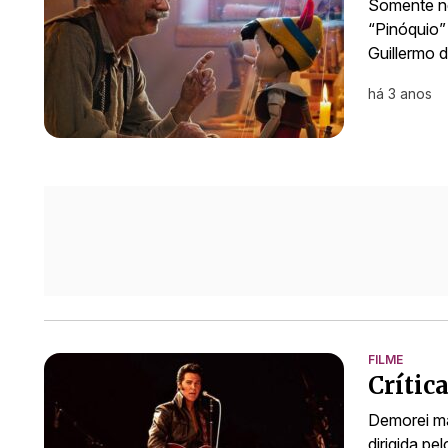
Somente ne
“Pinóquio” 
Guillermo d
há 3 anos
FILME
Crític
Demorei mas
dirigida p