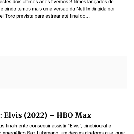
stes dois últimos anos tivemos 3 filmes lançados de
e ainda temos mais uma versão da Netflix dirigida por
el Toro prevista para estrear até final do…
a: Elvis (2022) – HBO Max
 finalmente conseguir assistir “Elvis”, cinebiografia
elo energético Baz Luhrmann, um desses diretores que, quer