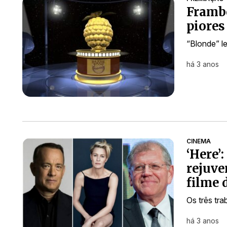
Frambo
piores
“Blonde” l
há 3 anos
CINEMA
‘Here’
rejuve
filme 
Os três tr
há 3 anos