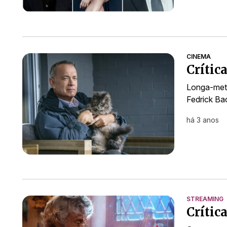
CINEMA
Crític
Longa-met
Fedrick B
há 3 anos
STREAMING
Crític