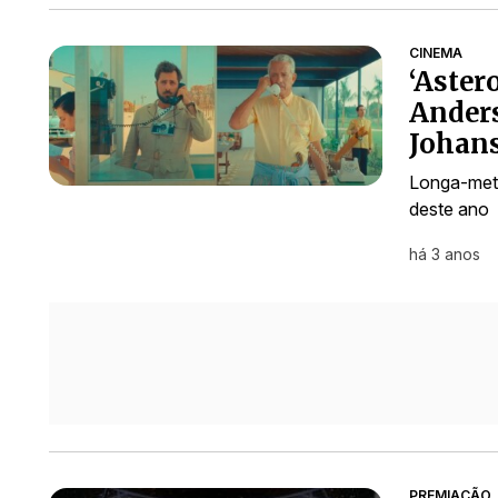
CINEMA
‘Aster
Ander
Johans
Longa-metr
deste ano
há 3 anos
PREMIAÇÃO