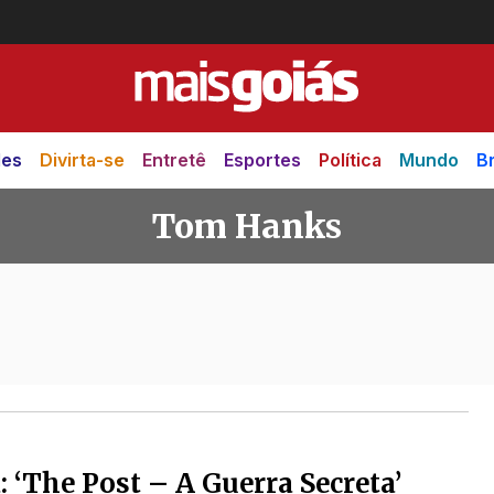
des
Divirta-se
Entretê
Esportes
Política
Mundo
Br
Tom Hanks
a: ‘The Post – A Guerra Secreta’