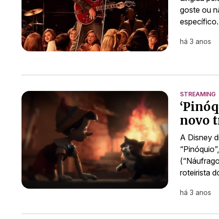
goste ou n
específic
há 3 anos
STREAMING
‘Pinóq
novo tr
A Disney di
“Pinóquio”
(“Náufrago
roteirista 
há 3 anos