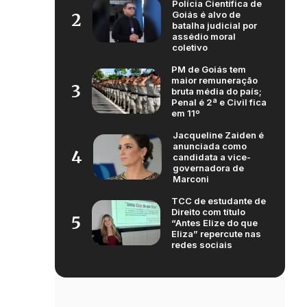
Polícia Científica de
Goiás é alvo de
2
batalha judicial por
assédio moral
coletivo
PM de Goiás tem
maior remuneração
3
bruta média do país;
Penal é 2ª e Civil fica
em 11º
Jacqueline Zaiden é
anunciada como
4
candidata a vice-
governadora de
Marconi
TCC de estudante de
Direito com título
5
“Antes Elize do que
Eliza” repercute nas
redes sociais